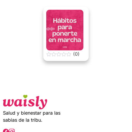
t
o
f
5
(0)
0
o
u
t
o
f
5
Salud y bienestar para las
sabias de la tribu.