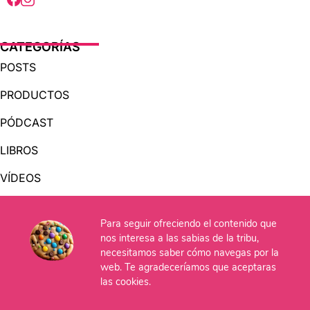
CATEGORÍAS
POSTS
PRODUCTOS
PÓDCAST
LIBROS
VÍDEOS
AUDIOLIBROS
Para seguir ofreciendo el contenido que
nos interesa a las sabias de la tribu,
necesitamos saber cómo navegas por la
OTRAS PÁGINAS
web. Te agradeceríamos que aceptaras
QUIÉNES SOMOS
las cookies.
CONTACTO