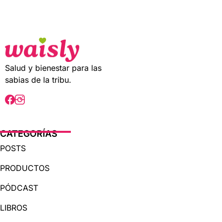
t
o
f
5
Salud y bienestar para las
sabias de la tribu.
CATEGORÍAS
POSTS
PRODUCTOS
PÓDCAST
LIBROS