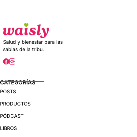
t
o
f
5
Salud y bienestar para las
sabias de la tribu.
CATEGORÍAS
POSTS
PRODUCTOS
PÓDCAST
LIBROS