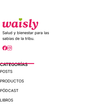
t
o
f
5
Salud y bienestar para las
sabias de la tribu.
CATEGORÍAS
POSTS
PRODUCTOS
PÓDCAST
LIBROS