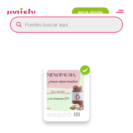
INICIA SESIÓN
(0)
0
o
u