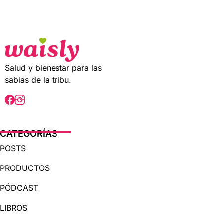
t
o
f
5
Salud y bienestar para las
sabias de la tribu.
CATEGORÍAS
POSTS
PRODUCTOS
PÓDCAST
LIBROS