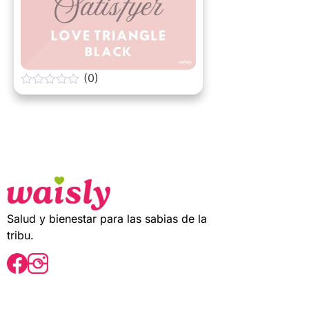
(0)
0
o
u
t
o
f
5
Salud y bienestar para las sabias de la
tribu.