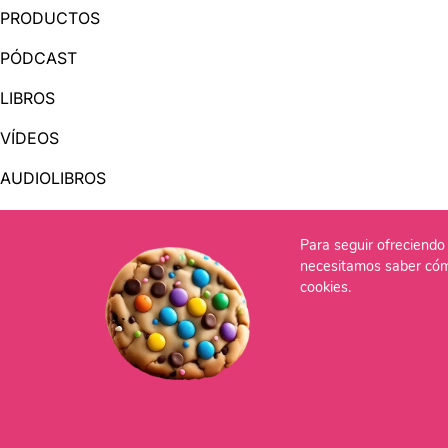
PRODUCTOS
PÓDCAST
LIBROS
VÍDEOS
AUDIOLIBROS
Para seguir ofreciendo 
OTRAS PÁGINAS
necesitamos saber cóm
QUIÉNES SOMOS
cookies.
CONTACTO
Po