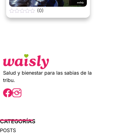
(0)
0
o
u
t
o
f
5
Salud y bienestar para las sabias de la
tribu.
CATEGORÍAS
POSTS