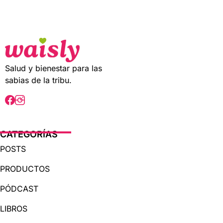
t
o
f
5
Salud y bienestar para las
sabias de la tribu.
CATEGORÍAS
POSTS
PRODUCTOS
PÓDCAST
LIBROS