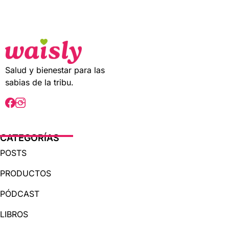
t
o
f
5
Salud y bienestar para las
sabias de la tribu.
CATEGORÍAS
POSTS
PRODUCTOS
PÓDCAST
LIBROS