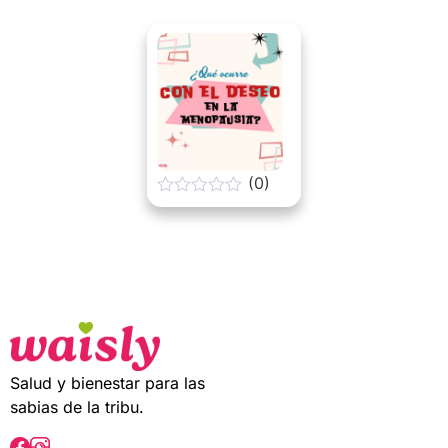
(0)
0
o
u
t
o
f
5
Salud y bienestar para las
sabias de la tribu.