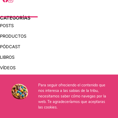
CATEGORÍAS
POSTS
PRODUCTOS
PÓDCAST
LIBROS
VÍDEOS
AUDIOLIBROS
Para seguir ofreciendo el contenido que
nos interesa a las sabias de la tribu,
necesitamos saber cómo navegas por la
OTRAS PÁGINAS
web. Te agradeceríamos que aceptaras
QUIÉNES SOMOS
las cookies.
CONTACTO