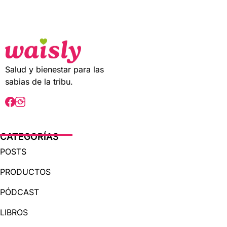
t
o
f
5
Salud y bienestar para las
sabias de la tribu.
CATEGORÍAS
POSTS
PRODUCTOS
PÓDCAST
LIBROS