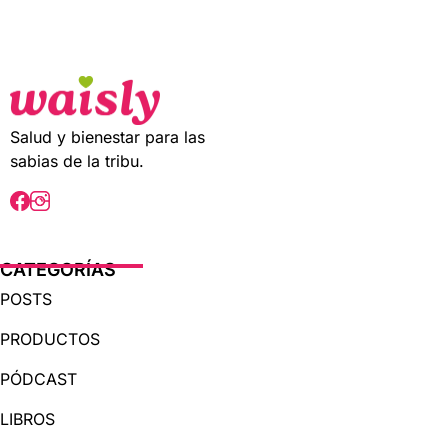
t
o
f
5
Salud y bienestar para las
sabias de la tribu.
CATEGORÍAS
POSTS
PRODUCTOS
PÓDCAST
LIBROS