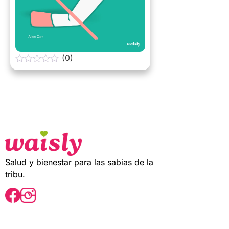
(0)
0
o
u
t
o
f
5
Salud y bienestar para las sabias de la
tribu.