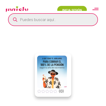
INICIA SESIÓN
(0)
0
o
u