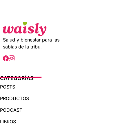
t
o
f
5
Salud y bienestar para las
sabias de la tribu.
CATEGORÍAS
POSTS
PRODUCTOS
PÓDCAST
LIBROS