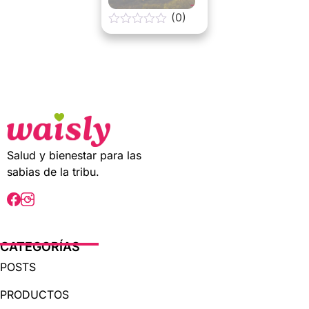
(0)
0
o
u
t
o
f
5
Salud y bienestar para las
sabias de la tribu.
CATEGORÍAS
POSTS
PRODUCTOS