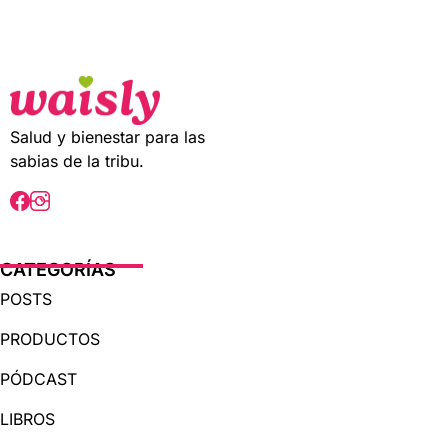
t
o
f
5
Salud y bienestar para las
sabias de la tribu.
CATEGORÍAS
POSTS
PRODUCTOS
PÓDCAST
LIBROS