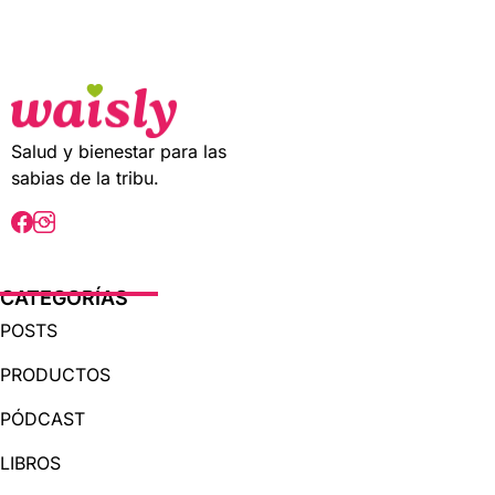
t
o
f
5
Salud y bienestar para las
sabias de la tribu.
CATEGORÍAS
POSTS
PRODUCTOS
PÓDCAST
LIBROS