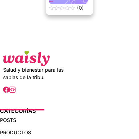
(0)
0
o
u
t
o
f
5
Salud y bienestar para las
sabias de la tribu.
CATEGORÍAS
POSTS
PRODUCTOS