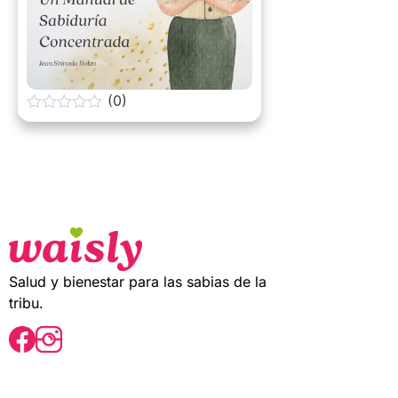
(0)
0
o
u
t
o
f
5
Salud y bienestar para las sabias de la
tribu.