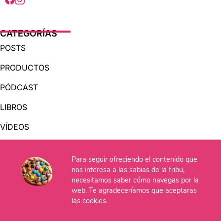
CATEGORÍAS
POSTS
PRODUCTOS
PÓDCAST
LIBROS
VÍDEOS
AUDIOLIBROS
Para seguir ofreciendo el contenido que
nos interesa a las sabias de la tribu,
necesitamos saber cómo navegas por la
OTRAS PÁGINAS
web. Te agradeceríamos que aceptaras
QUIÉNES SOMOS
las cookies.
CONTACTO