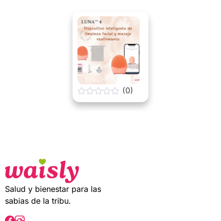
t
o
f
5
(0)
0
o
u
t
o
f
5
Salud y bienestar para las
sabias de la tribu.