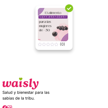
t
o
f
5
(0)
0
o
u
t
o
f
5
Salud y bienestar para las
sabias de la tribu.