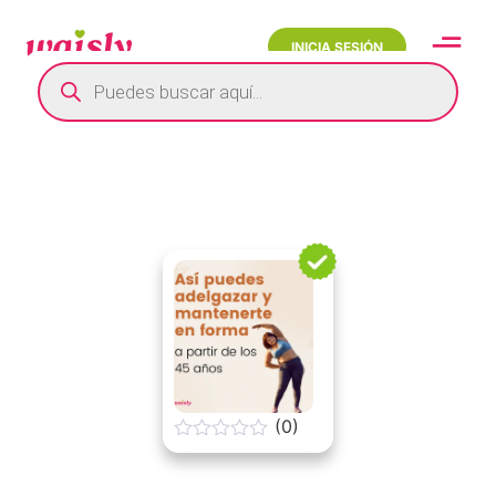
INICIA SESIÓN
(0)
0
o
u