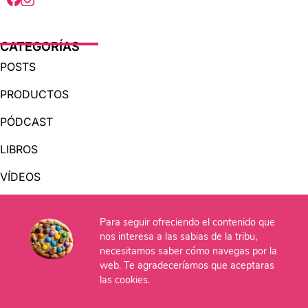
CATEGORÍAS
POSTS
PRODUCTOS
PÓDCAST
LIBROS
VÍDEOS
AUDIOLIBROS
Para seguir ofreciendo el contenido que
nos interesa a las sabias de la tribu,
necesitamos saber cómo navegas por la
OTRAS PÁGINAS
web. Te agradeceríamos que aceptaras
QUIÉNES SOMOS
las cookies.
CONTACTO