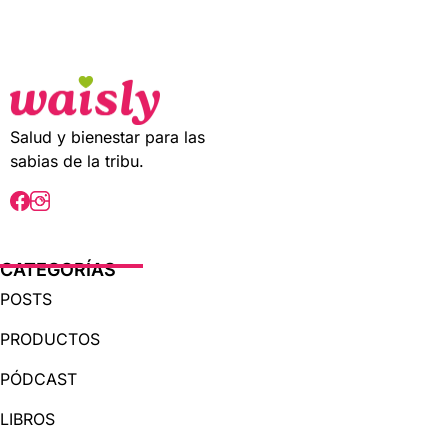
t
o
f
5
Salud y bienestar para las
sabias de la tribu.
CATEGORÍAS
POSTS
PRODUCTOS
PÓDCAST
LIBROS