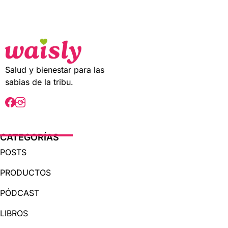
t
o
f
5
Salud y bienestar para las
sabias de la tribu.
CATEGORÍAS
POSTS
PRODUCTOS
PÓDCAST
LIBROS