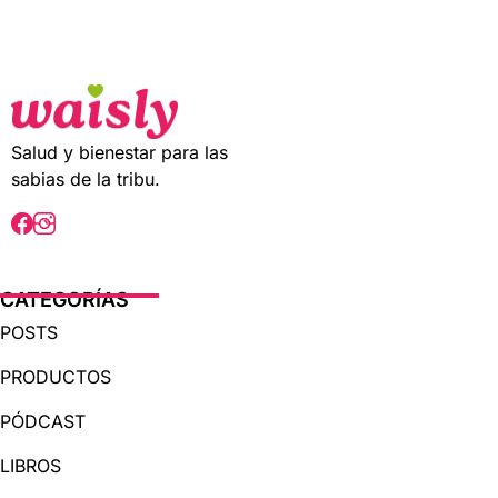
t
o
f
5
Salud y bienestar para las
sabias de la tribu.
CATEGORÍAS
POSTS
PRODUCTOS
PÓDCAST
LIBROS