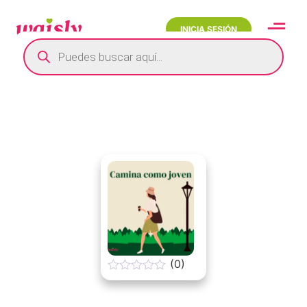
INICIA SESIÓN
(0)
0
o
u