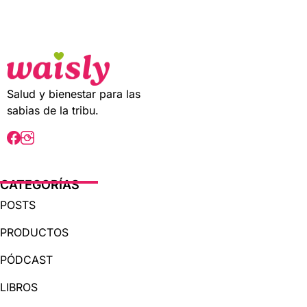
t
o
f
5
Salud y bienestar para las
sabias de la tribu.
CATEGORÍAS
POSTS
PRODUCTOS
PÓDCAST
LIBROS